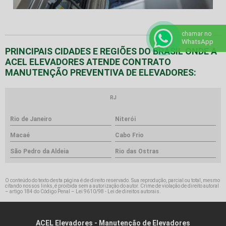
chamar no
WhatsApp
PRINCIPAIS CIDADES E REGIÕES DO BRASIL ONDE A
ACEL ELEVADORES ATENDE CONTRATO
MANUTENÇÃO PREVENTIVA DE ELEVADORES:
RJ
Rio de Janeiro
Niterói
Macaé
Cabo Frio
São Pedro da Aldeia
Rio das Ostras
O conteúdo do texto desta página é de direito reservado. Sua reprodução, parcial ou total, mesmo
citando nossos links, é proibida sem a autorização do autor. Crime de violação de direito autoral
– artigo 184 do Código Penal –
Lei 9610/98 - Lei de direitos autorais
.
ACEL Elevadores - Manutenção de Elevadores