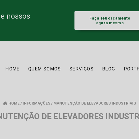
de nossos
Faça seu orçamento
agora mesmo
HOME
QUEM SOMOS
SERVIÇOS
BLOG
PORT
HOME
/
INFORMAÇÕES
/
MANUTENÇÃO DE ELEVADORES INDUSTRIAIS
UTENÇÃO DE ELEVADORES INDUSTR