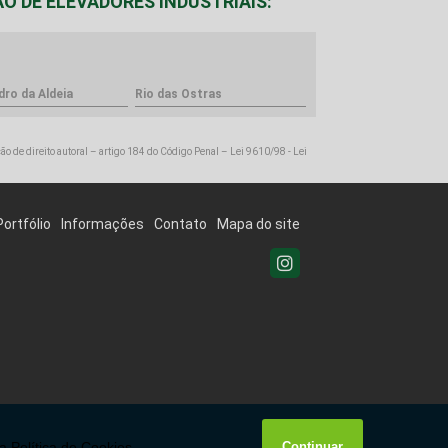
O DE ELEVADORES INDUSTRIAIS:
dro da Aldeia
Rio das Ostras
ção de direito autoral – artigo 184 do Código Penal –
Lei 9610/98 - Lei
Portfólio
Informações
Contato
Mapa do site