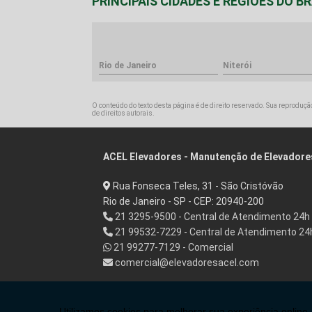
PRINCIPAIS CIDADES E REGIÕES DO 
Rio de Janeiro
Niterói
O conteúdo do texto desta página é de direito reservado. Sua reprodução
de direitos autorais
.
ACEL Elevadores - Manutenção de Elevadore
Rua Fonseca Teles, 31 - São Cristóvão
Rio de Janeiro - SP - CEP: 20940-200
21 3295-9500 - Central de Atendimento 24h
21 99532-7229 - Central de Atendimento 24
21 99277-7129 - Comercial
comercial@elevadoresacel.com