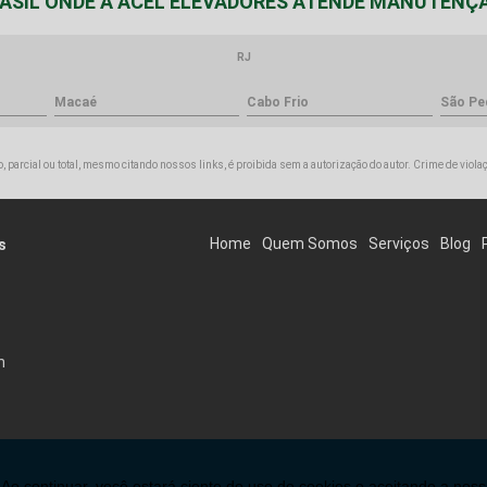
BRASIL ONDE A ACEL ELEVADORES ATENDE MANUTENÇÃ
RJ
Macaé
Cabo Frio
São Pe
, parcial ou total, mesmo citando nossos links, é proibida sem a autorização do autor. Crime de viola
Home
Quem Somos
Serviços
Blog
s
h