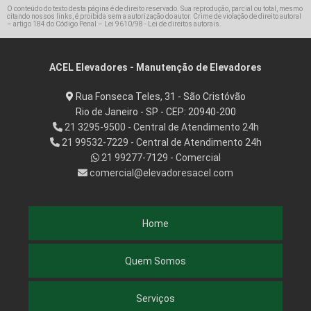
O conteúdo do texto desta página é de direito reservado. Sua reprodução, parcial ou total, mesmo
citando nossos links, é proibida sem a autorização do autor. Crime de violação de direito autoral
– artigo 184 do Código Penal –
Lei 9610/98 - Lei de direitos autorais
.
ACEL Elevadores - Manutenção de Elevadores
Rua Fonseca Teles, 31 - São Cristóvão
Rio de Janeiro - SP - CEP: 20940-200
21 3295-9500 - Central de Atendimento 24h
21 99532-7229 - Central de Atendimento 24h
21 99277-7129 - Comercial
comercial@elevadoresacel.com
Home
Quem Somos
Serviços